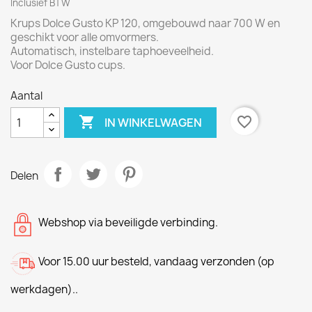
Inclusief BTW
Krups Dolce Gusto KP 120, omgebouwd naar 700 W en
geschikt voor alle omvormers.
Automatisch, instelbare taphoeveelheid.
Voor Dolce Gusto cups.
Aantal

favorite_border
IN WINKELWAGEN
Delen
Webshop via beveiligde verbinding.
Voor 15.00 uur besteld, vandaag verzonden (op
werkdagen)..