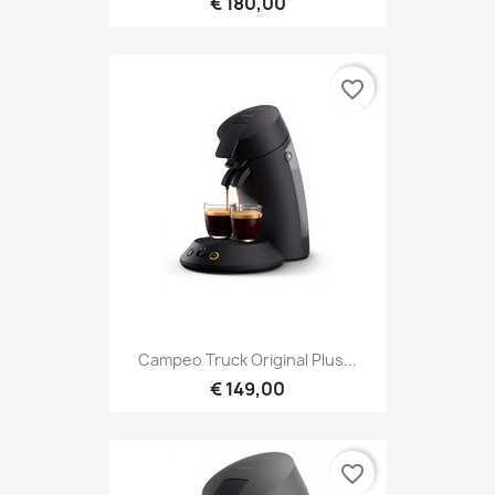
€ 180,00
favorite_border
Campeo Truck Original Plus...
€ 149,00
favorite_border