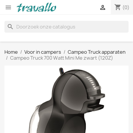
shopping_cart


(0)
search
Home
Voor in campers
Campeo Truck apparaten
Campeo Truck 700 Watt Mini Me zwart (120Z)