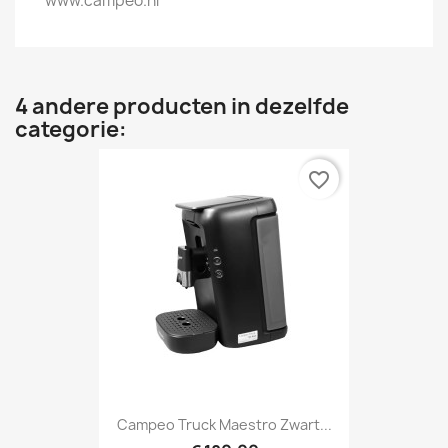
www.campeo.nl
4 andere producten in dezelfde
categorie:
favorite_border
Campeo Truck Maestro Zwart...