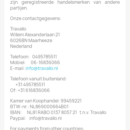
zijn geregistreerde handelsmerken van andere
partijen.
Onze contactgegevens:
Travallo
Willem Alexanderlaan 21
6026BN Maarheeze
Nederland
Telefoon: 0495785511
Mobiel: 06-16836066
E-mail:
info@travallo.nl
Telefoon vanuit buitenland:
+31 495785511
Of: +31 616836066
Kamer van Koophandel: 99459221
BTW-nr.: NL869000664B01
IBAN: NL81 RABO 0137 8057 21 t.n.v. Travallo
Paypal: info@travallo.nl
For payments from other countries: