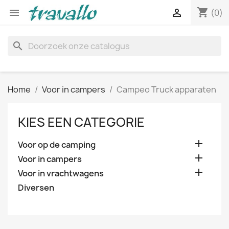
shopping_cart


(0)
search
Home
Voor in campers
Campeo Truck apparaten
KIES EEN CATEGORIE

Voor op de camping

Voor in campers

Voor in vrachtwagens
Diversen