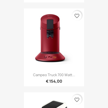
favorite_border
Campeo Truck 700 Watt...
€ 154,00
favorite_border