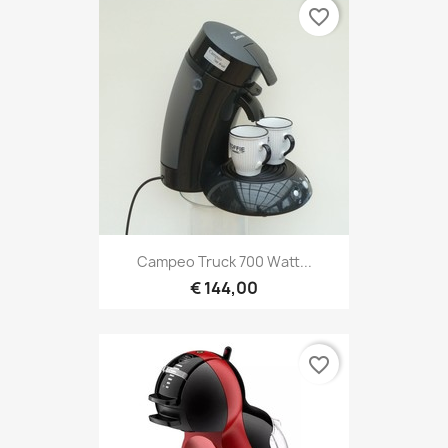
favorite_border
Campeo Truck 700 Watt...
€ 144,00
favorite_border