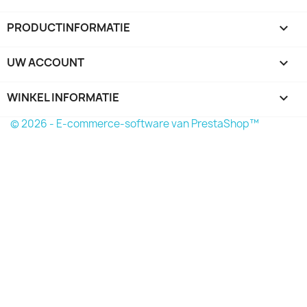
PRODUCTINFORMATIE

UW ACCOUNT

WINKEL INFORMATIE
keyboard_arrow_down
© 2026 - E-commerce-software van PrestaShop™