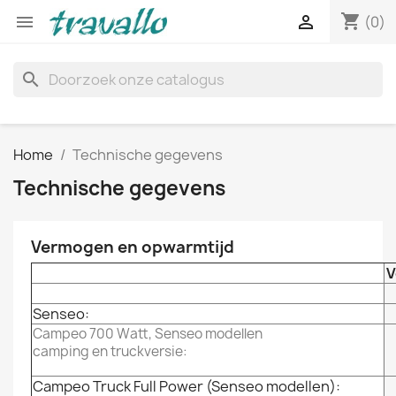
shopping_cart


(0)
search
Home
Technische gegevens
Technische gegevens
Vermogen en opwarmtijd
V
Senseo:
Campeo 700 Watt, Senseo modellen
camping en truckversie:
Campeo Truck Full Power (Senseo modellen):