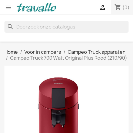
shopping_cart


(0)
search
Home
Voor in campers
Campeo Truck apparaten
Campeo Truck 700 Watt Original Plus Rood (210/90)