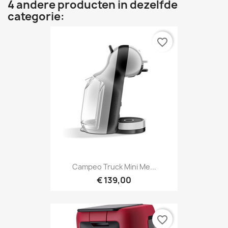
4 andere producten in dezelfde
categorie:
favorite_border
Campeo Truck Mini Me...
€ 139,00
favorite_border