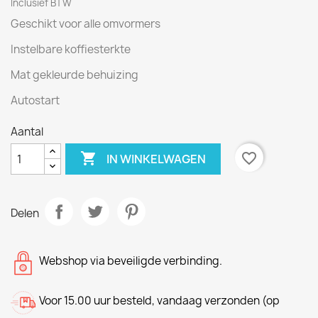
Inclusief BTW
Geschikt voor alle omvormers
Instelbare koffiesterkte
Mat gekleurde behuizing
Autostart
Aantal

favorite_border
IN WINKELWAGEN
Delen
Webshop via beveiligde verbinding.
Voor 15.00 uur besteld, vandaag verzonden (op