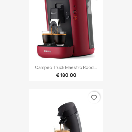
Campeo Truck Maestro Rood...
€ 180,00
favorite_border