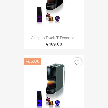
Campeo Truck FP Essenza...
€ 169,00
-€ 5,00
favorite_border