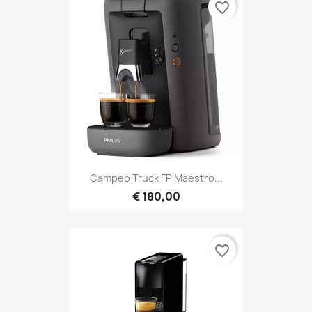
favorite_border
Campeo Truck FP Maestro...
€ 180,00
favorite_border