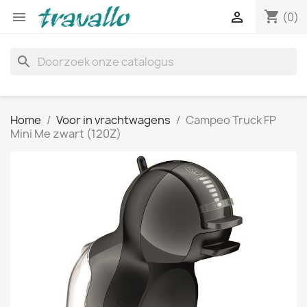
shopping_cart


(0)
search
Home
Voor in vrachtwagens
Campeo Truck FP
Mini Me zwart (120Z)