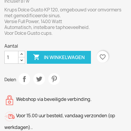
Inclusief BTW
Krups Dolce Gusto KP 120, omgebouwd voor omvormers
met gemodificeerde sinus.
Versie Full Power, 1400 Watt
Automatisch, instelbare taphoeveelheid.
Voor Dolce Gusto cups.
Aantal

favorite_border
IN WINKELWAGEN
Delen
Webshop via beveiligde verbinding.
Voor 15.00 uur besteld, vandaag verzonden (op
werkdagen)..