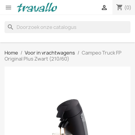
shopping_cart


(0)
search
Home
Voor in vrachtwagens
Campeo Truck FP
Original Plus Zwart (210/60)