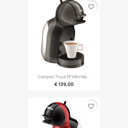
favorite_border
Campeo Truck FP Mini Me...
€ 139,00
favorite_border