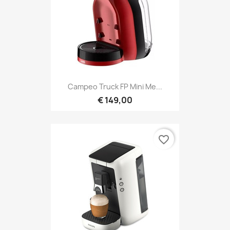
Campeo Truck FP Mini Me...
€ 149,00
favorite_border