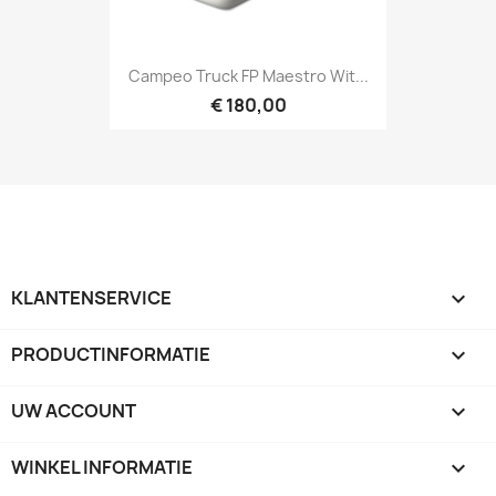
Campeo Truck FP Maestro Wit...
€ 180,00
KLANTENSERVICE

PRODUCTINFORMATIE

UW ACCOUNT

WINKEL INFORMATIE
keyboard_arrow_down